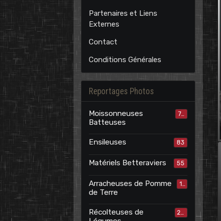
Partenaires et Liens
Externes
Contact
Conditions Générales
Reportages Photos
Moissonneuses
70
Batteuses
Ensileuses
83
Matériels Betteraviers
55
Arracheuses de Pomme
15
de Terre
Récolteuses de
24