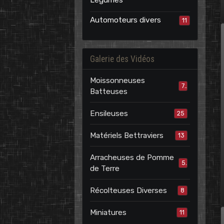
Légumes
Automoteurs divers
11
Galerie des Vidéos
Moissonneuses
7
Batteuses
Ensileuses
25
Matériels Bettraviers
13
Arracheuses de Pomme
5
de Terre
Récolteuses Diverses
8
Miniatures
11