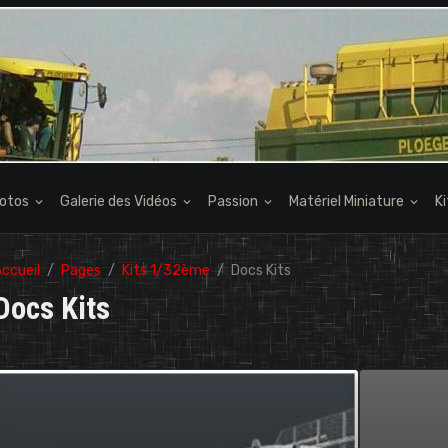
hotos
Galerie des Vidéos
Passion
Matériel Miniature
K
ccueil
Pages
Kits 1/32ème
Docs Kits
Docs Kits