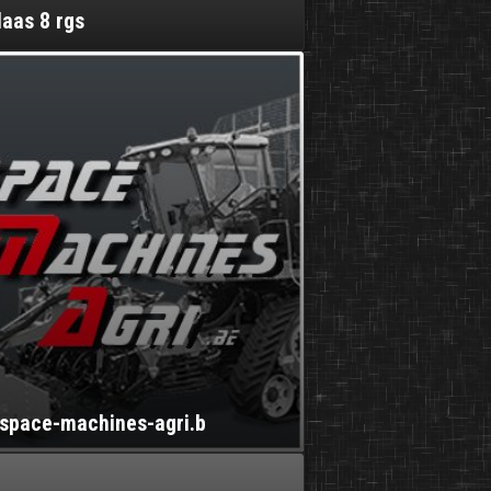
laas 8 rgs
Espace-machines-agri.b