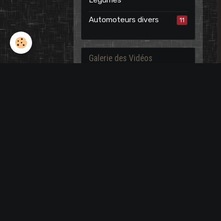
Légumes
Automoteurs divers
11
Galerie des Vidéos
Moissonneuses
7
Batteuses
Ensileuses
25
Matériels Bettraviers
13
Arracheuses de Pomme
5
de Terre
Récolteuses Diverses
8
Miniatures
11