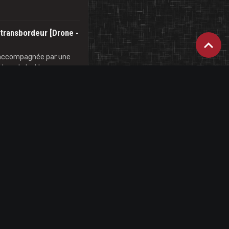
 transbordeur [Drone -
 accompagnée par une
deur de betteraves
r absolument.
angs à trémie Dewulf
Stassart SPRL. Ensileuse