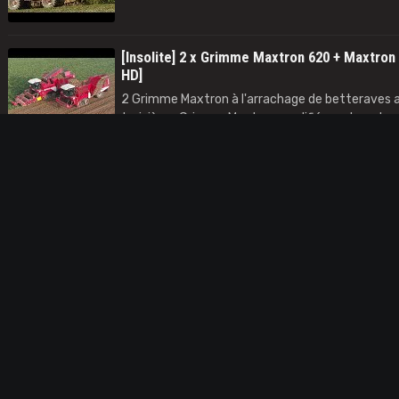
[Insolite] 2 x Grimme Maxtron 620 + Maxtron
HD]
2 Grimme Maxtron à l'arrachage de betteraves
troisième Grimme Maxtron modifiée en transbor
automoteur. Un chantier unique au monde, à voi
Dewulf Kwatro (Drone - HD)
Arracheuse de pomme de terre automotrice 4 r
Kwatro. Filmée avec drone Dji Mavic Air.
Jaguar 970 [Drone - HD]
Ensilage de maïs par l'entreprise agricole Jean 
Claas Jaguar 970 et Orbis 750.