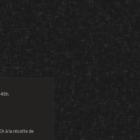
aguar X Shuttle
045h.
h à la récolte de