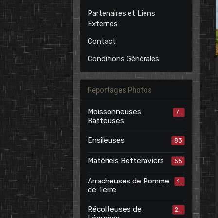
Partenaires et Liens
Externes
Contact
Conditions Générales
Reportages Photos
Moissonneuses
70
Batteuses
Ensileuses
83
Matériels Betteraviers
55
Arracheuses de Pomme
15
de Terre
Récolteuses de
24