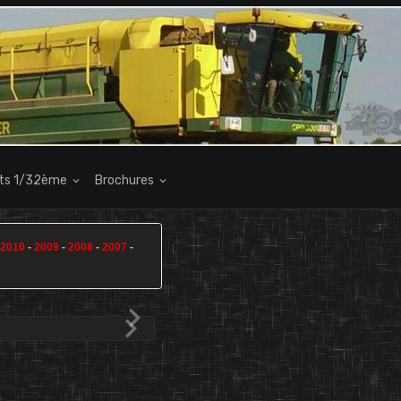
its 1/32ème
Brochures
2010
-
2009
-
2008
-
2007
-