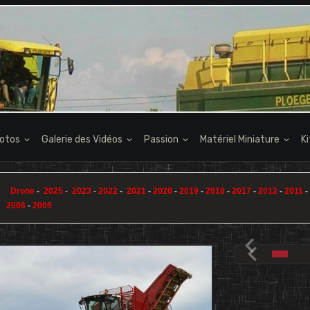
hotos
Galerie des Vidéos
Passion
Matériel Miniature
K
Drone
-
2025
-
2023
-
2022
-
2021
-
2020
-
2019
-
2018
-
2017
-
2012
-
2011
-
2006
-
2005