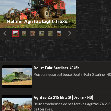
Holmer Agrifac Light Traxx
Claas J
Deutz Fahr Starliner 4045h
Moissonneuse batteuse Deutz-Fahr Starliner 4
Agrifac Za 215 Eh x 2! [Drone - HD]
Deux arracheuses de betteraves Agrifac Za 215E
betteraves.