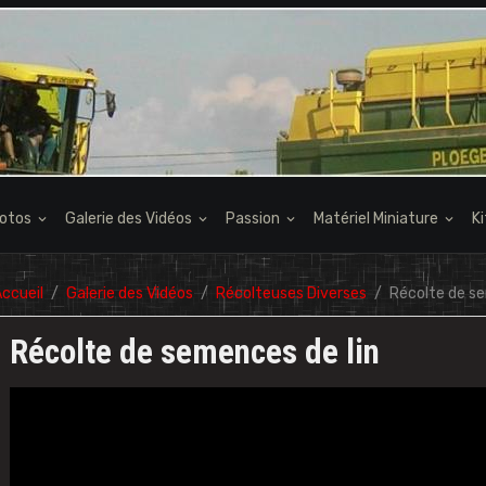
hotos
Galerie des Vidéos
Passion
Matériel Miniature
K
ccueil
Galerie des Vidéos
Récolteuses Diverses
Récolte de se
Récolte de semences de lin