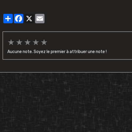
Partager
Facebook
X
Email
★
★
★
★
★
Aucune note. Soyez le premier à attribuer une note !