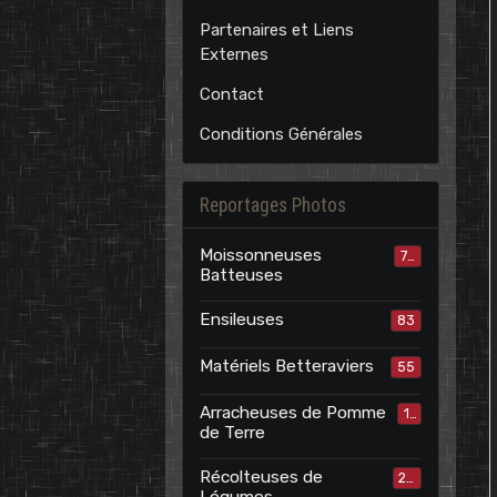
Partenaires et Liens
Externes
Contact
Conditions Générales
Reportages Photos
Moissonneuses
70
Batteuses
Ensileuses
83
Matériels Betteraviers
55
Arracheuses de Pomme
15
de Terre
Récolteuses de
24