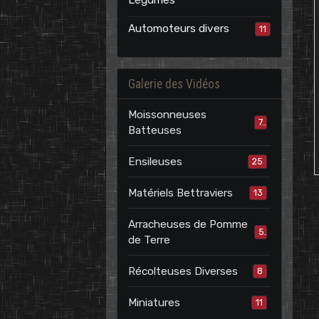
Légumes
Automoteurs divers
11
Galerie des Vidéos
Moissonneuses
7
Batteuses
Ensileuses
25
Matériels Bettraviers
13
Arracheuses de Pomme
5
de Terre
Récolteuses Diverses
8
Miniatures
11