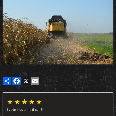
Partager
Facebook
X
Email
★
★
★
★
★
1
vote. Moyenne
5
sur 5.