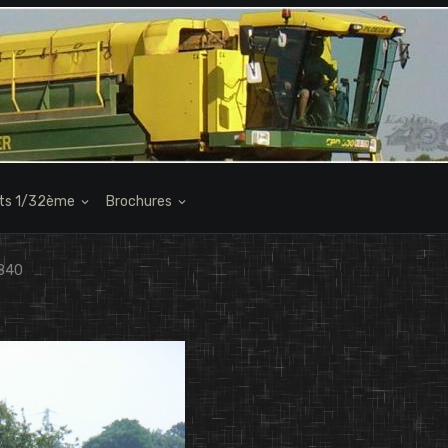
its 1/32ème
Brochures
 840