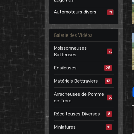
Légumes
Automoteurs divers
11
Galerie des Vidéos
Moissonneuses
7
Batteuses
Ensileuses
25
Matériels Bettraviers
13
Arracheuses de Pomme
5
de Terre
Récolteuses Diverses
8
Miniatures
11