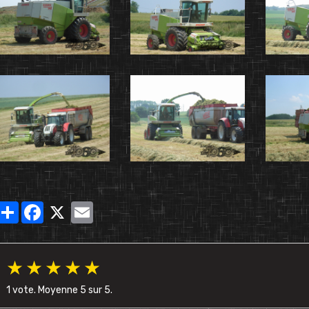
Partager
Facebook
X
Email
★
★
★
★
★
1
vote. Moyenne
5
sur 5.