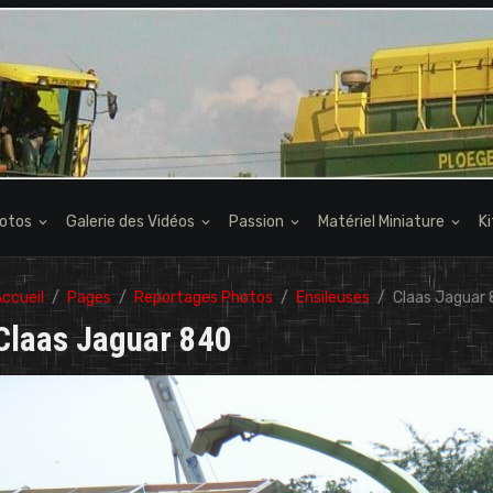
hotos
Galerie des Vidéos
Passion
Matériel Miniature
K
ccueil
Pages
Reportages Photos
Ensileuses
Claas Jaguar
Claas Jaguar 840