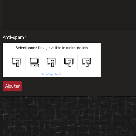
Anti-spam
Sélectionnez l'image visible le moins de fois
IconCaptcha
©
Ajouter