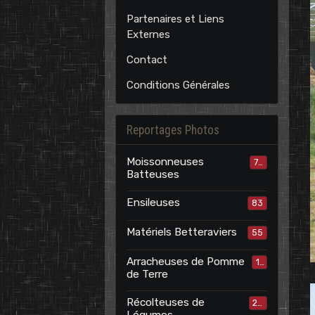
Partenaires et Liens
Externes
Contact
Conditions Générales
Reportages Photos
Moissonneuses
70
Batteuses
Ensileuses
83
Matériels Betteraviers
55
Arracheuses de Pomme
15
de Terre
Récolteuses de
24